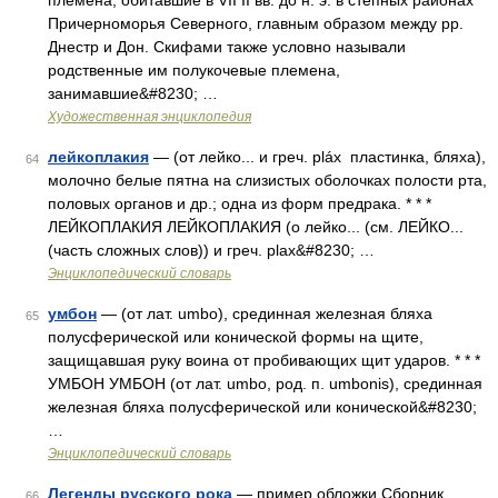
племена, обитавшие в VII II вв. до н. э. в степных районах
Причерноморья Северного, главным образом между pp.
Днестр и Дон. Скифами также условно называли
родственные им полукочевые племена,
занимавшие&#8230; …
Художественная энциклопедия
лейкоплакия
— (от лейко... и греч. pláx пластинка, бляха),
64
молочно белые пятна на слизистых оболочках полости рта,
половых органов и др.; одна из форм предрака. * * *
ЛЕЙКОПЛАКИЯ ЛЕЙКОПЛАКИЯ (о лейко... (см. ЛЕЙКО...
(часть сложных слов)) и греч. plax&#8230; …
Энциклопедический словарь
умбон
— (от лат. umbo), срединная железная бляха
65
полусферической или конической формы на щите,
защищавшая руку воина от пробивающих щит ударов. * * *
УМБОН УМБОН (от лат. umbo, род. п. umbonis), срединная
железная бляха полусферической или конической&#8230;
…
Энциклопедический словарь
Легенды русского рока
— пример обложки Сборник
66