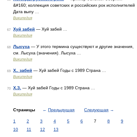
&#160; коллекция советских и российских рок исполнителей
Дата выпу …
Википедия
Хуй забей
— Хуй забей …
67
Википедия
Лысуха
— У этого термина существуют и другие значения,
68
см. Лысуха (значения). Лысуха …
Википедия
Х.. забей
— Хуй забей Годы с 1989 Страна …
69
Википедия
Х.З.
— Хуй забей Годы с 1989 Страна …
70
Википедия
Страницы
←
Предыдущая
Следующая
→
1
2
3
4
5
6
7
8
9
10
11
12
13