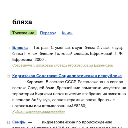
бляха
Толкование
Перевод
Книги
Бляшка
— I ж. разг. 1. уменьш. к сущ. бляха 2. ласк. к сущ.
61
бляха II ж. см. бляшки Толковый словарь Ефремовой. Т. Ф.
Ефремова. 2000 …
Современный толковый словарь русского языка Ефремовой
Киргизская Советская Социалистическая республика
62
— Киргизия. В составе СССР. Расположена на северо
востоке Средней Азии. Древнейшие памятники искусства на
территории Киргизии неолитические изображения животных
в пещере Ак Чункур, лепная керамика эпохи бронзы с
наколотым или штампованным&#8230; …
Художественная энциклопедия
Скифы
— индоевропейские по происхождению
63